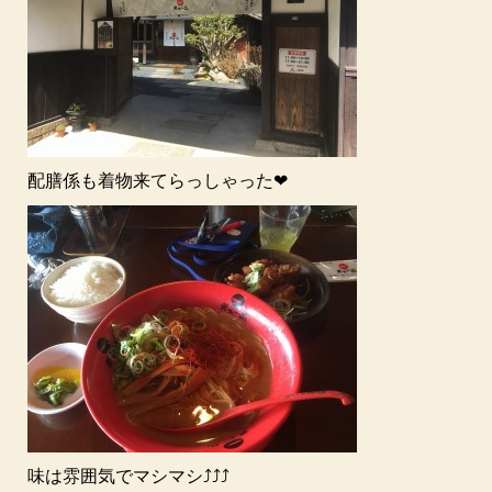
配膳係も着物来てらっしゃった❤
味は雰囲気でマシマシ⤴⤴⤴