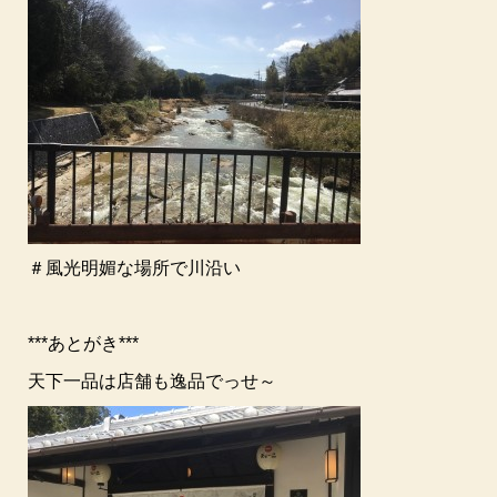
＃風光明媚な場所で川沿い
***あとがき***
天下一品は店舗も逸品でっせ～