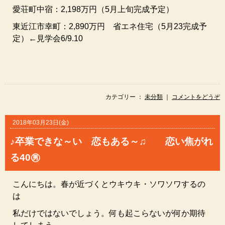
愛荘町中宿：2,198万円（5月上旬完成予定）
東近江市幸町：2,890万円 省エネ住宅（5月23完成予
定）←見学会6/9.10
カテゴリー ：
未分類
｜
コメントをどうぞ
2018年03月23日(金)
♪卒業できな～い 恋もある～♫ 恋い焦がれ
る40㊚
こんにちは。春が近づくとウキウキ・ソワソワするの
は
私だけではないでしょう。何も起こらないが何か期待