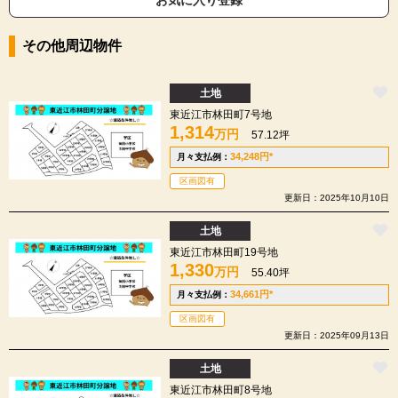
その他周辺物件
土地
東近江市林田町7号地
1,314
万円
57.12坪
34,248
円
*
月々支払例：
区画図有
更新日：2025年10月10日
土地
東近江市林田町19号地
1,330
万円
55.40坪
34,661
円
*
月々支払例：
区画図有
更新日：2025年09月13日
土地
東近江市林田町8号地