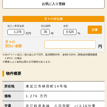
お気に入り登録
月々の
支払例
借入ご希望金額
支払期間
金利
計算
万円
年
%
月々の
支払い金額
円
※JAグリーン近江／借入金1,277万円、返済期間35年、金利0.525%（変動金利通期優遇
1.95％）の場合
※審査により金利は変わる可能性があります。
物件概要
所在地
東近江市林田町14号地
価格
1,276
万円
交通
近江鉄道本線 八日市駅 バス16分乗