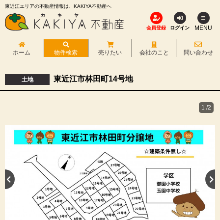
東近江エリアの不動産情報は、KAKIYA不動産へ
MENU
会員登録
ログイン
ホーム
物件検索
売りたい
会社のこと
問い合わせ
東近江市林田町14号地
土地
1
/2