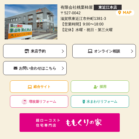
有限会社桃栗柿屋
東近江本店
MAP
〒527-0042
滋賀県東近江市外町1381-3
【営業時間】9:00〜18:00
【定休】水曜・祝日・第三火曜
来店予約
オンライン相談
お問い合わせはこちら
総合サイト
採用
増改築リフォーム
水まわりリフォーム