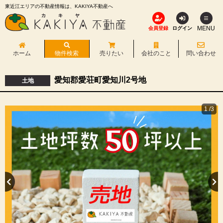
東近江エリアの不動産情報は、KAKIYA不動産へ
MENU
会員登録
ログイン
ホーム
物件検索
売りたい
会社のこと
問い合わせ
愛知郡愛荘町愛知川2号地
土地
1
/3