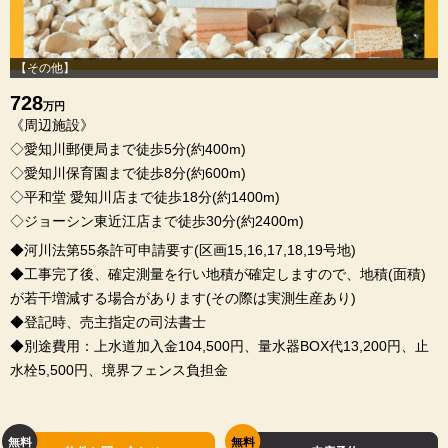
【その他】
728
万円
《周辺施設》
◇愛知川郵便局まで徒歩5分(約400m)
◇愛知川保育園まで徒歩8分(約600m)
◇平和堂 愛知川店まで徒歩18分(約1400m)
◇ジョーシン東近江店まで徒歩30分(約2400m)
◆河川法第55条許可申請要す(区画15,16,17,18,19号地)
◆工事完了後、確定測量を行い地積が確定しますので、地積(面積)
が若干増減する場合があります(その際は実測生産あり)
◆登記時、売主指定の司法書士
◆別途費用：上水道加入金104,500円、量水器BOX代13,200円、止
水栓5,500円、境界フェンス負担金