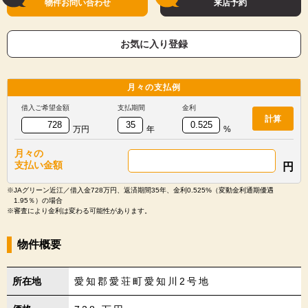
物件お問い合わせ
来店予約
お気に入り登録
月々の
支払例
借入ご希望金額
支払期間
金利
計算
万円
年
%
月々の
支払い金額
円
※JAグリーン近江／借入金728万円、返済期間35年、金利0.525%（変動金利通期優遇
1.95％）の場合
※審査により金利は変わる可能性があります。
物件概要
所在地
愛知郡愛荘町愛知川2号地