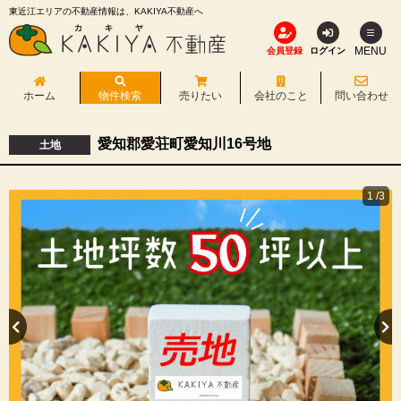
東近江エリアの不動産情報は、KAKIYA不動産へ
MENU
会員登録
ログイン
ホーム
物件検索
売りたい
会社のこと
問い合わせ
愛知郡愛荘町愛知川16号地
土地
1
/3