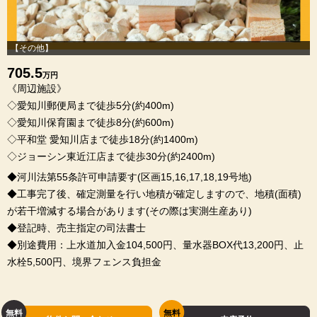
【その他】
705.5
万円
《周辺施設》
◇愛知川郵便局まで徒歩5分(約400m)
◇愛知川保育園まで徒歩8分(約600m)
◇平和堂 愛知川店まで徒歩18分(約1400m)
◇ジョーシン東近江店まで徒歩30分(約2400m)
◆河川法第55条許可申請要す(区画15,16,17,18,19号地)
◆工事完了後、確定測量を行い地積が確定しますので、地積(面積)
が若干増減する場合があります(その際は実測生産あり)
◆登記時、売主指定の司法書士
◆別途費用：上水道加入金104,500円、量水器BOX代13,200円、止
水栓5,500円、境界フェンス負担金