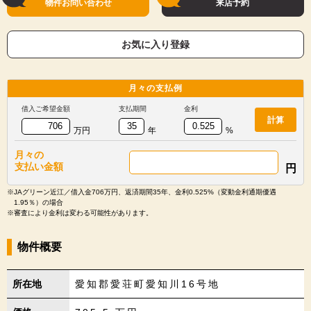
物件お問い合わせ
来店予約
お気に入り登録
月々の
支払例
借入ご希望金額
支払期間
金利
計算
万円
年
%
月々の
支払い金額
円
※JAグリーン近江／借入金706万円、返済期間35年、金利0.525%（変動金利通期優遇
1.95％）の場合
※審査により金利は変わる可能性があります。
物件概要
所在地
愛知郡愛荘町愛知川16号地