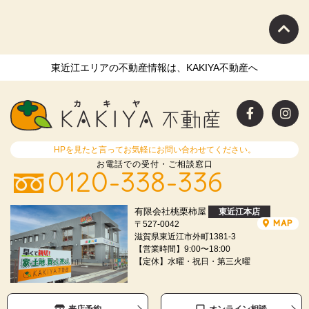
ます。
具体的には、以下の内容に従ってお客さま情報の取り扱いをいたします。
３．お客様の情報の利用目的
東近江エリアの不動産情報は、KAKIYA不動産へ
当社は、不動産についてのサービスをお客さまにご利用いただくにあた
り、各種の申込みの受付、訪問、提案、見積、各種の工事やサービス提供
等の機会に、当社が直接あるいは協力会社又は業務委託先等を通じて、お
客さまの個人情報（お客さまの電子メールアドレス、氏名、住所、電話番
号等）を取得いたしますが、これらの個人情報は下記の目的に利用させて
いただきます。
HPを見たと言ってお気軽にお問い合わせてください。
(1) 不動産についてのサービスの提供
お電話での受付・ご相談窓口
0120-338-336
(2) 不動産についてのサービスのアフターサービスの提供
(3) 不動産についてのサービスのお知らせ・ＰＲ、調査・データ集積、研
究開発
有限会社桃栗柿屋
東近江本店
(4) ウェブサイトシステム管理会社（以下「サイト管理会社」といいま
MAP
〒527-0042
す。）への提供。
滋賀県東近江市外町1381-3
(5) その他上記(1)から(4)に附随する業務の実施
【営業時間】9:00〜18:00
なお、当社は、サイト管理会社が提供するサービス改善に必要な範囲で、
【定休】水曜・祝日・第三火曜
お客様の個人データをサイト管理会社に提供します。
このように提供された個人データにつきましては、サイト管理会社におい
て管理されることとなります。
来店予約
オンライン相談