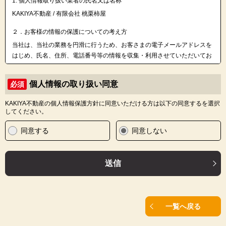
1. 個人情報取り扱い業者の氏名又は名称
KAKIYA不動産 / 有限会社 桃栗柿屋
２．お客様の情報の保護についての考え方
当社は、当社の業務を円滑に行うため、お客さまの電子メールアドレスを
はじめ、氏名、住所、電話番号等の情報を収集・利用させていただいてお
ります。
当社は、これらのお客さまの個人情報（以下「お客さま情報」といいま
個人情報の取り扱い同意
必須
す。）の適正な保護を重大な責務と認識し、この責務を果たすために、次
の方針の下でお客さま情報を取り扱います。
KAKIYA不動産の個人情報保護方針に同意いただける方は以下の同意するを選択
(1) お客さま情報に適用される個人情報の保護に関する法律その他の関係
してください。
法令を遵守し、適切に取り扱います。また、適宜取扱いの改善に努めま
す。
同意する
同意しない
(2) お客さま情報の取扱いに関する規程を明確にし、従業者に周知徹底し
ます。また、取引先等に対しても適切にお客さま情報を取り扱うように要
請します。
送信
(3) お客さま情報の収集に際しては、利用目的を特定して通知または公表
し、その利用目的にしたがってお客さま情報を取り扱います。
(4) お客さま情報の漏洩、紛失、改ざん等を防止するために必要な 対策を
講じて適切な管理を行います。
一覧へ戻る
(5) 保有するお客さま情報について、お客さま本人からの開示、訂正、削
除、利用停止の依頼を所定の窓口でお受けして、誠意をもって対応いたし