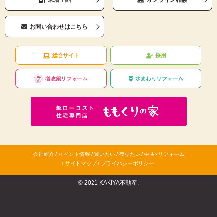
サイト管理会社は、そのサービスの改善・向上を目指すことに加え、メー
ルマガジンなどによる情報提供、お客様による購買の分析をして、当社の
事業運営を改善するために、個人データ（お客様が指定された他の方の宛
お問い合わせはこちら
先情報を除く）を利用します。
当社は、サイト管理会社に対し、個人情報保護法を遵守し、お客様のプラ
総合サイト
採用
イバシーに配慮した個人情報の取り扱いをすることを規約などで義務づけ
ております。
増改築リフォーム
水まわりリフォーム
４．お客様情報の第三者への開示・提供
当社は、前項3．の利用目的に記載した場合及び以下のいずれかに該当す
る場合を除き、お客さま情報を第三者へ開示又は提供いたしません。
(1) ご本人の同意がある場合
(2) 法令に基づき開示・提供を求められた場合
(3) 人の生命、身体又は財産の保護のために必要な場合であって、お客さ
まの同意を得ることが困難である場合
/
/
/
/
会社紹介
イベント情報
買いたい
売りたい
中古×リフォーム
(4) 公衆衛生の向上又は児童の健全な育成の推進のために特に必要がある
/
/
サイトマップ
プライバシーポリシー
場合であって、お客さまの同意を得ることが困難である場合
(5) 国又は地方公共団体等が公的な事務を実施する上で、協力する必要が
© 2021 KAKIYA不動産.
ある場合であって、お客さまの同意を得ることにより当該事務の遂行に支
障を及ぼすおそれがある場合
(6) 次項5．に掲げる者に対して提供する場合