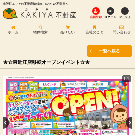
東近江エリアの不動産情報は、KAKIYA不動産へ
MENU
会員登録
ログイン
ホーム
物件検索
売りたい
会社のこと
問い合わせ
一覧へ戻る
★☆東近江店移転オープンイベント☆★
1
/
2