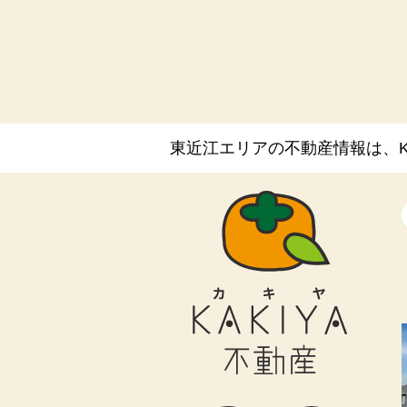
当社は、不動産についてのサービスを
訪問、提案、見積、各種の工事やサー
委託先等を通じて、お客さまの個人情
等）を取得いたしますが、これらの個
(1) 不動産についてのサービスの提供
(2) 不動産についてのサービスのアフ
(3) 不動産についてのサービスのお
東近江エリアの不動産情報は、KA
(4) ウェブサイトシステム管理会社
(5) その他上記(1)から(4)に附随する
なお、当社は、サイト管理会社が提供
イト管理会社に提供します。
このように提供された個人データにつ
ます。
サイト管理会社は、そのサービスの改
報提供、お客様による購買の分析をし
が指定された他の方の宛先情報を除く
当社は、サイト管理会社に対し、個人
情報の取り扱いをすることを規約など