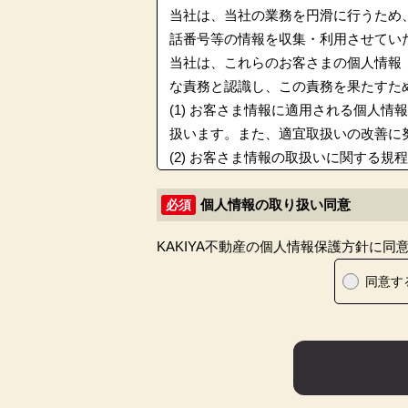
当社は、当社の業務を円滑に行うため
話番号等の情報を収集・利用させてい
当社は、これらのお客さまの個人情報
な責務と認識し、この責務を果たすた
(1) お客さま情報に適用される個人
扱います。また、適宜取扱いの改善に
(2) お客さま情報の取扱いに関する
しても適切にお客さま情報を取り扱う
(3) お客さま情報の収集に際しては
個人情報の取り扱い同意
必須
ってお客さま情報を取り扱います。
KAKIYA不動産の個人情報保護方針に
(4) お客さま情報の漏洩、紛失、改
す。
同意す
(5) 保有するお客さま情報について
の窓口でお受けして、誠意をもって対
具体的には、以下の内容に従ってお客
３．お客様の情報の利用目的