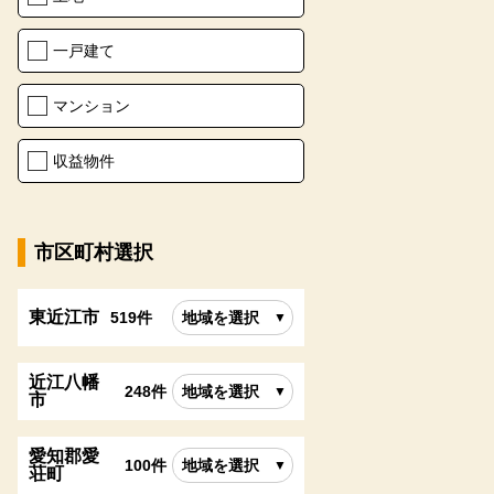
一戸建て
マンション
収益物件
市区町村選択
東近江市
519件
地域を選択
近江八幡
248件
地域を選択
市
愛知郡愛
100件
地域を選択
荘町