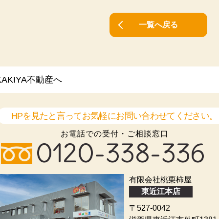
お客さまにご利用いただくにあたり、各種の申込みの受付、
ビス提供等の機会に、当社が直接あるいは協力会社又は業務
一覧へ戻る
報（お客さまの電子メールアドレス、氏名、住所、電話番号
人情報は下記の目的に利用させていただきます。
ターサービスの提供
知らせ・ＰＲ、調査・データ集積、研究開発
KIYA不動産へ
（以下「サイト管理会社」といいます。）への提供。
業務の実施
HPを見たと言ってお気軽にお問い合わせてください。
するサービス改善に必要な範囲で、お客様の個人データをサ
お電話での受付・ご相談窓口
0120-338-336
きましては、サイト管理会社において管理されることとなり
善・向上を目指すことに加え、メールマガジンなどによる情
有限会社桃栗柿屋
て、当社の事業運営を改善するために、個人データ（お客様
東近江本店
）を利用します。
情報保護法を遵守し、お客様のプライバシーに配慮した個人
〒527-0042
で義務づけております。