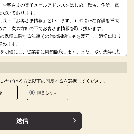
、お客さまの電子メールアドレスをはじめ、氏名、住所、電
ただいております。
（以下「お客さま情報」といいます。）の適正な保護を重大
めに、次の方針の下でお客さま情報を取り扱います。
情報の保護に関する法律その他の関係法令を遵守し、適切に取り
努めます。
規程を明確にし、従業者に周知徹底します。また、取引先等に対
ように要請します。
、利用目的を特定して通知または公表し、その利用目的にしたが
同意いただける方は以下の同意するを選択してください。
ざん等を防止するために必要な 対策を講じて適切な管理を行いま
る
同意しない
、お客さま本人からの開示、訂正、削除、利用停止の依頼を所定
応いたします。
さま情報の取り扱いをいたします。
送信