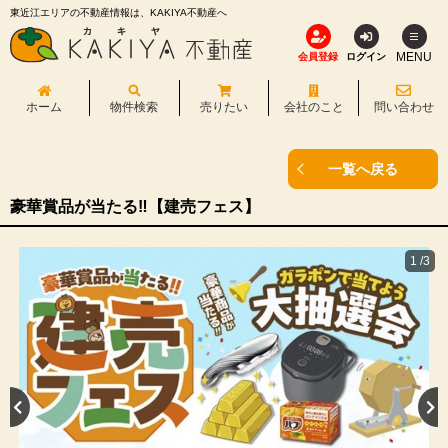
東近江エリアの不動産情報は、KAKIYA不動産へ
MENU
会員登録
ログイン
ホーム
物件検索
売りたい
会社のこと
問い合わせ
一覧へ戻る
豪華賞品が当たる‼【建売フェス】
1
/
3