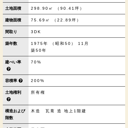
土地面積
298.90㎡ （90.41坪）
建物面積
75.69㎡ （22.89坪）
間取り
3DK
築年数
1975年 （昭和50） 11月
築50年
建ぺい率
70%
容積率
200%
土地権利
所有権
構造および
木造 瓦葺 造 地上1階建
階数