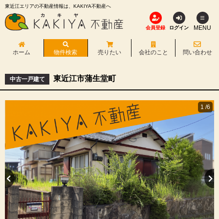
東近江エリアの不動産情報は、KAKIYA不動産へ
MENU
会員登録
ログイン
ホーム
物件検索
売りたい
会社のこと
問い合わせ
東近江市蒲生堂町
中古一戸建て
1
/6