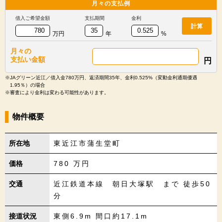
月々の
支払例
借入ご希望金額
支払期間
金利
計算
万円
年
%
月々の
支払い金額
円
※JAグリーン近江／借入金780万円、返済期間35年、金利0.525%（変動金利通期優遇
1.95％）の場合
※審査により金利は変わる可能性があります。
物件概要
所在地
東近江市蒲生堂町
価格
780
万円
交通
近江鉄道本線 朝日大塚駅 まで 徒歩50
分
接道状況
東側6.9m 間口約17.1m