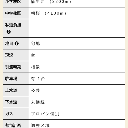
小学校区
蒲生西 （2200m）
中学校区
朝桜 （4100m）
私道負担
地目
宅地
現況
空
引渡時期
相談
駐車場
有 1台
上水道
公共
下水道
未接続
ガス
プロパン個別
都市計画
調整区域