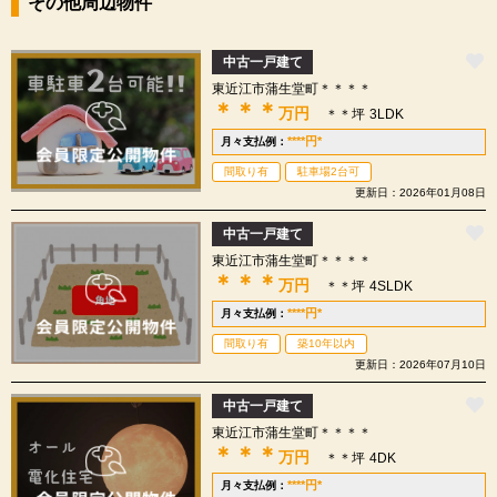
その他周辺物件
中古一戸建て
東近江市蒲生堂町＊＊＊＊
＊＊＊
万円
＊＊坪
3LDK
****
円
*
月々支払例：
間取り有
駐車場2台可
更新日：2026年01月08日
中古一戸建て
東近江市蒲生堂町＊＊＊＊
＊＊＊
万円
＊＊坪
4SLDK
****
円
*
月々支払例：
間取り有
築10年以内
更新日：2026年07月10日
中古一戸建て
東近江市蒲生堂町＊＊＊＊
＊＊＊
万円
＊＊坪
4DK
****
円
*
月々支払例：