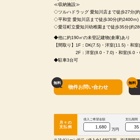
≪収納施設≫
◇ツルハドラッグ 愛知川店まで徒歩27分(約2
◇平和堂 愛知川店まで徒歩30分(約2400ｍ)
◇愛荘町立愛知川幼稚園まで徒歩35分(約280
◆他に約190㎡の未登記建物(倉庫)あり
【間取り】1F：DK(7.5)・洋室(11.5)・和室(8.
2F：洋室(8.0・7.0)・和室(6.0・6.0・
◆駐車3台可
物件お問い合わせ
借入ご希望金額
支払期間
月々の
支払例
万円
※JAグリーン近江／借入金1,680万円、返済期間35