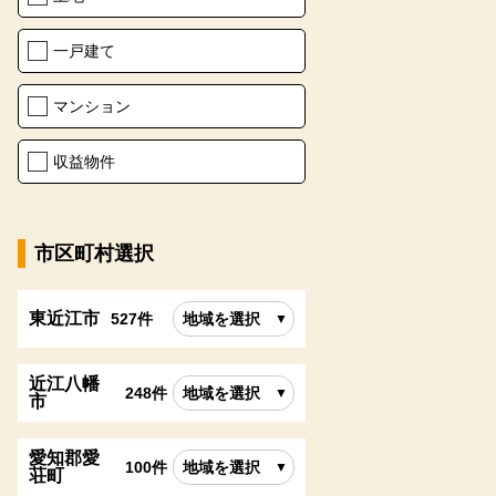
一戸建て
マンション
収益物件
市区町村選択
東近江市
527件
地域を選択
近江八幡
248件
地域を選択
市
愛知郡愛
100件
地域を選択
荘町