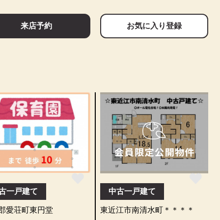
来店予約
お気に入り登録
古一戸建て
中古一戸建て
郡愛荘町東円堂
東近江市南清水町＊＊＊＊