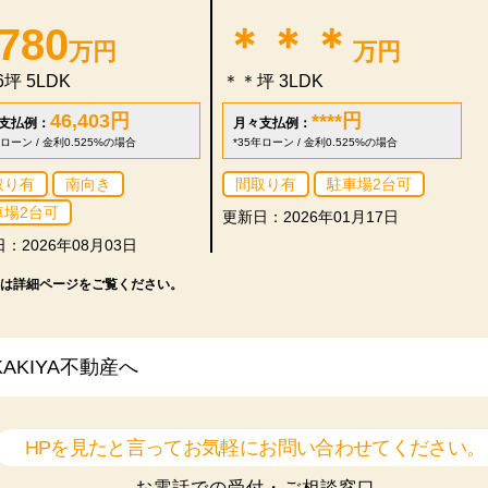
,780
＊＊＊
万円
万円
96坪
5LDK
＊＊坪
3LDK
46,403
円
****
円
支払例：
月々支払例：
年ローン / 金利0.525%の場合
*35年ローン / 金利0.525%の場合
取り有
南向き
間取り有
駐車場2台可
車場2台可
更新日：2026年01月17日
：2026年08月03日
は詳細ページをご覧ください。
KIYA不動産へ
HPを見たと言ってお気軽にお問い合わせてください。
お電話での受付・ご相談窓口