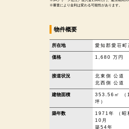
※審査により金利は変わる可能性があります。
物件概要
所在地
愛知郡愛荘町
価格
1,680
万円
接道状況
北東側 公道
北西側 公道
建物面積
353.56㎡ （
坪）
築年数
1971年 （昭
10月
築54年