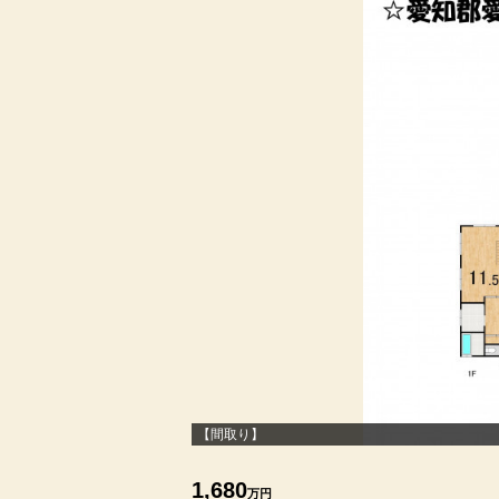
【間取り】
1,680
万円