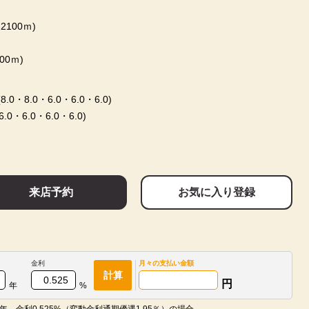
100ｍ)
0ｍ)
0・8.0・6.0・6.0・6.0)
6.0・6.0・6.0)
来店予約
お気に入り登録
金利
月々の
支払い金額
計算
円
年
%
年、金利0.525%（変動金利通期優遇1.95％）の場合