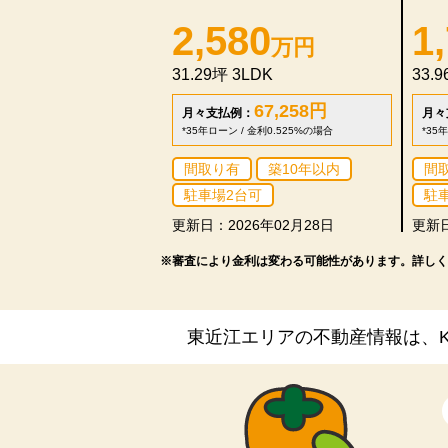
2,580
1
万円
31.29坪
3LDK
33.
67,258
円
月々支払例：
月々
*35年ローン / 金利0.525%の場合
*35
間取り有
築10年以内
間
駐車場2台可
駐
更新日：2026年02月28日
更新日
※審査により金利は変わる可能性があります。
詳しく
東近江エリアの不動産情報は、KA