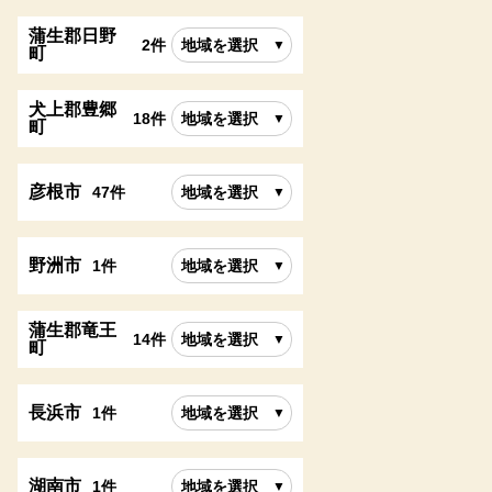
蒲生郡日野
2件
地域を選択
町
犬上郡豊郷
18件
地域を選択
町
彦根市
47件
地域を選択
野洲市
1件
地域を選択
蒲生郡竜王
14件
地域を選択
町
長浜市
1件
地域を選択
湖南市
1件
地域を選択