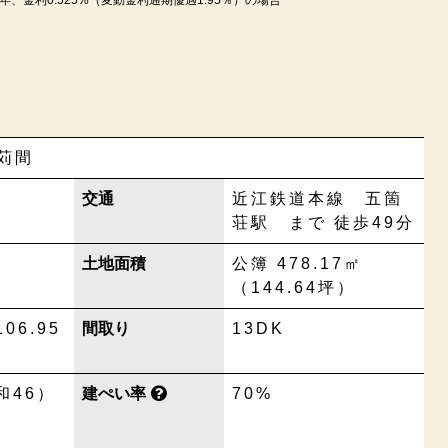
苅間
交通
近江鉄道本線 五箇
荘駅 まで 徒歩49分
土地面積
公簿 478.17㎡
（144.64坪）
106.95
間取り
13DK
和46）
建ぺい率
70%