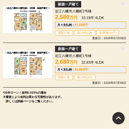
新築一戸建て
近江八幡市八幡町2号棟
2,580
万円
33.19坪
4LDK
67,258
円
*
月々支払例：
間取り有
築10年以内
駐車場2台可
更新日：2026年07月09日
新築一戸建て
近江八幡市八幡町1号棟
2,680
万円
32.83坪
4LDK
69,865
円
*
月々支払例：
間取り有
築10年以内
更新日：2026年07月09日
*35年ローン / 金利0.525%の場合
※審査により金利は変わる可能性があります。
詳しくは詳細ページをご覧ください。