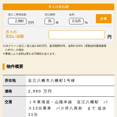
月々の
支払例
借入ご希望金額
支払期間
金利
計算
万円
年
%
月々の
支払い金額
円
※JAグリーン近江／借入金2,980万円、返済期間35年、金利0.525%（変動金利通期優遇
1.95％）の場合
※審査により金利は変わる可能性があります。
物件概要
所在地
近江八幡市八幡町1号棟
価格
2,980
万円
交通
ＪＲ東海道・山陽本線 近江八幡駅 バ
ス13分乗車 バス停八商前 まで 徒歩
11分