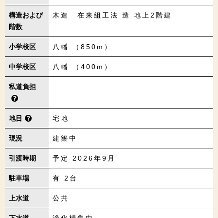
構造および
木造 在来組工法 造 地上2階建
階数
小学校区
八幡 （850m）
中学校区
八幡 （400m）
私道負担
地目
宅地
現況
建築中
引渡時期
予定 2026年9月
駐車場
有 2台
上水道
公共
下水道
浄化槽集中