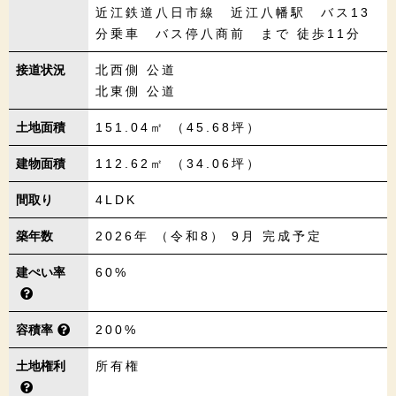
近江鉄道八日市線 近江八幡駅 バス13
分乗車 バス停八商前 まで 徒歩11分
接道状況
北西側 公道
北東側 公道
土地面積
151.04㎡ （45.68坪）
建物面積
112.62㎡ （34.06坪）
間取り
4LDK
築年数
2026年 （令和8） 9月 完成予定
建ぺい率
60%
容積率
200%
土地権利
所有権