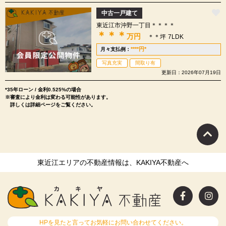
中古一戸建て
東近江市沖野一丁目＊＊＊＊
＊＊＊
万円
＊＊坪
7LDK
****
円
*
月々支払例：
写真充実
間取り有
更新日：2026年07月19日
*35年ローン / 金利0.525%の場合
※審査により金利は変わる可能性があります。
詳しくは詳細ページをご覧ください。
東近江エリアの不動産情報は、KAKIYA不動産へ
HPを見たと言ってお気軽にお問い合わせてください。