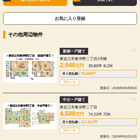
お気に入り登録
その他周辺物件
新築一戸建て
東近江市東沖野二丁目1号棟
2,940
万円
30.80坪
4LDK
76,643
円
*
月々支払例：
間取り有
更新日：2026年06月06日
中古一戸建て
東近江市東沖野二丁目
4,500
万円
74.23坪
7DK
117,311
円
*
月々支払例：
間取り有
更新日：2026年06月12日