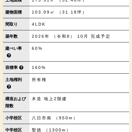
建物面積
103.09㎡ （31.18坪）
間取り
4LDK
築年数
2026年 （令和8） 10月 完成予定
建ぺい率
60%
容積率
160%
土地権利
所有権
構造および
木造 地上2階建
階数
小学校区
八日市南 （950m）
中学校区
聖徳 （1300m）