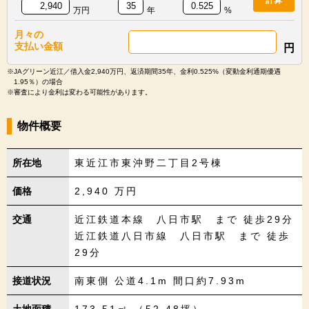
万円
年
%
月々の
支払い金額
円
※JAグリーン近江／借入金2,940万円、返済期間35年、金利0.525%（変動金利通期優遇
1.95％）の場合
※審査により金利は変わる可能性があります。
物件概要
所在地
東近江市東沖野二丁目2号棟
価格
2,940
万円
交通
近江鉄道本線 八日市駅 まで 徒歩29分
近江鉄道八日市線 八日市駅 まで 徒歩
29分
接道状況
南東側 公道4.1m 間口約7.93m
土地面積
173.51㎡ （52.48坪）