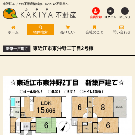
東近江エリアの不動産情報は、KAKIYA不動産へ
MENU
会員登録
ログイン
ホーム
物件検索
売りたい
会社のこと
問い合わせ
東近江市東沖野二丁目2号棟
新築一戸建て