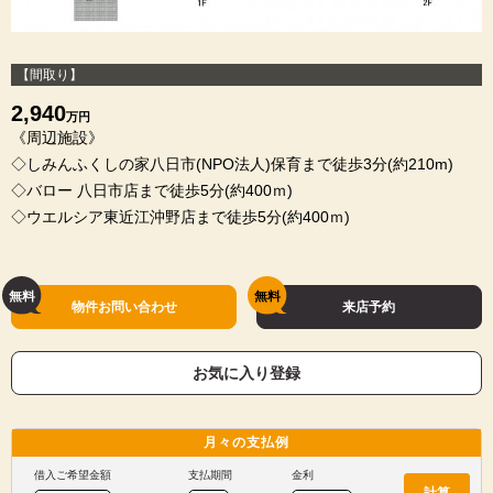
【間取り】
2,940
万円
《周辺施設》
◇しみんふくしの家八日市(NPO法人)保育まで徒歩3分(約210m)
◇バロー 八日市店まで徒歩5分(約400ｍ)
◇ウエルシア東近江沖野店まで徒歩5分(約400ｍ)
物件お問い合わせ
来店予約
お気に入り登録
月々の
支払例
借入ご希望金額
支払期間
金利
計算