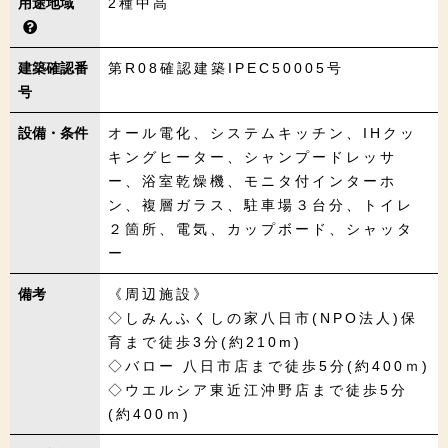
用途地域
2種中高
建築確認番
第R08確認建築IPEC50005号
号
設備・条件
オール電化、システムキッチン、IHクッ
キングヒーター、シャンプードレッサ
ー、浴室乾燥機、モニタ付インターホ
ン、複層ガラス、駐車場３台分、トイレ
２箇所、電気、カップボード、シャッタ
ー
備考
《周辺施設》
◇しみんふくしの家八日市(NPO法人)保
育まで徒歩3分(約210m)
◇バロー 八日市店まで徒歩5分(約400ｍ)
◇ウエルシア東近江沖野店まで徒歩5分
(約400ｍ)