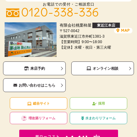
お電話での受付・ご相談窓口
0120-338-336
有限会社桃栗柿屋
東近江本店
MAP
〒527-0042
滋賀県東近江市外町1381-3
【営業時間】9:00〜18:00
【定休】水曜・祝日・第三火曜
来店予約
オンライン相談
お問い合わせはこちら
総合サイト
採用
増改築リフォーム
水まわりリフォーム