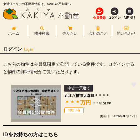
東近江エリアの不動産情報は、KAKIYA不動産へ
MENU
会員登録
ログイン
ホーム
物件検索
売りたい
会社のこと
問い合わせ
ログイン
Login
こちらの物件は会員様限定で公開している物件です。ログインする
と物件の詳細情報がご覧いただけます。
中古一戸建て
近江八幡市大森町＊＊＊＊
＊＊＊
万円
＊＊坪
5LDK
間取り有
更新日：2026年07月17日
IDをお持ちの方はこちら