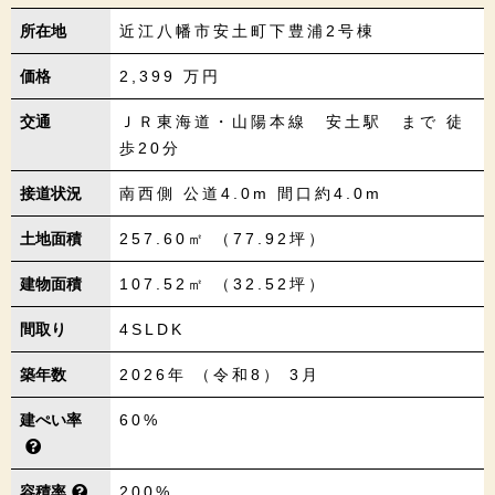
所在地
近江八幡市安土町下豊浦2号棟
価格
2,399
万円
交通
ＪＲ東海道・山陽本線 安土駅 まで 徒
歩20分
接道状況
南西側 公道4.0m 間口約4.0m
土地面積
257.60㎡ （77.92坪）
建物面積
107.52㎡ （32.52坪）
間取り
4SLDK
築年数
2026年 （令和8） 3月
建ぺい率
60%
容積率
200%