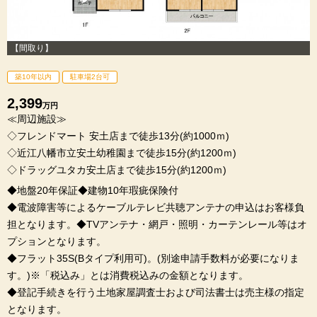
【間取り】
築10年以内
駐車場2台可
2,399
万円
≪周辺施設≫
◇フレンドマート 安土店まで徒歩13分(約1000ｍ)
◇近江八幡市立安土幼稚園まで徒歩15分(約1200ｍ)
◇ドラッグユタカ安土店まで徒歩15分(約1200ｍ)
◆地盤20年保証◆建物10年瑕疵保険付
◆電波障害等によるケーブルテレビ共聴アンテナの申込はお客様負
担となります。◆TVアンテナ・網戸・照明・カーテンレール等はオ
プションとなります。
◆フラット35S(Bタイプ利用可)。(別途申請手数料が必要になりま
す。)※「税込み」とは消費税込みの金額となります。
◆登記手続きを行う土地家屋調査士および司法書士は売主様の指定
となります。