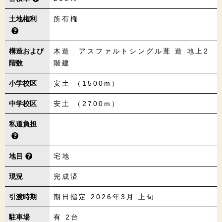
土地権利
所有権
構造および
木造 アスファルトシングル葺 造 地上2
階数
階建
小学校区
安土 （1500m）
中学校区
安土 （2700m）
私道負担
地目
宅地
現況
完成済
引渡時期
期日指定 2026年3月 上旬
駐車場
有 2台