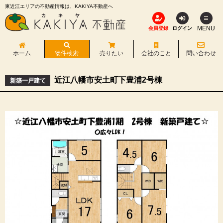
東近江エリアの不動産情報は、KAKIYA不動産へ
MENU
会員登録
ログイン
ホーム
物件検索
売りたい
会社のこと
問い合わせ
近江八幡市安土町下豊浦2号棟
新築一戸建て