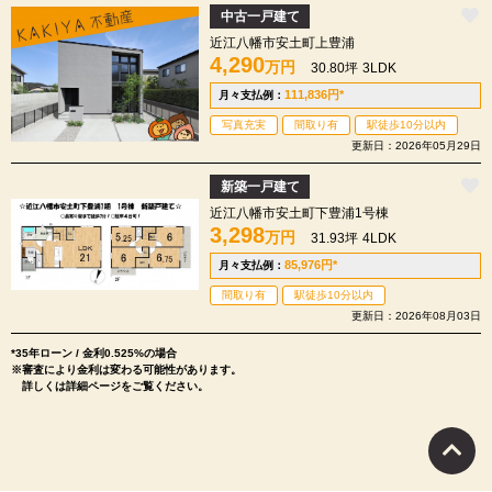
中古一戸建て
近江八幡市安土町上豊浦
4,290
万円
30.80坪
3LDK
111,836
円
*
月々支払例：
写真充実
間取り有
駅徒歩10分以内
更新日：2026年05月29日
新築一戸建て
近江八幡市安土町下豊浦1号棟
3,298
万円
31.93坪
4LDK
85,976
円
*
月々支払例：
間取り有
駅徒歩10分以内
更新日：2026年08月03日
*35年ローン / 金利0.525%の場合
※審査により金利は変わる可能性があります。
詳しくは詳細ページをご覧ください。