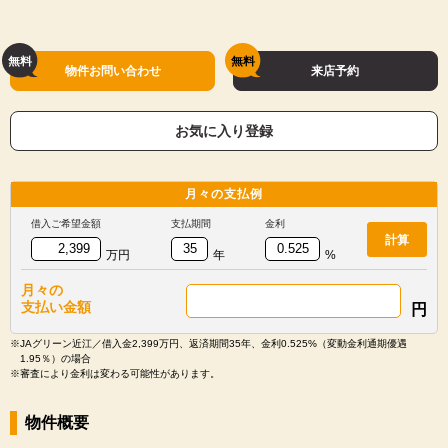
物件お問い合わせ
来店予約
お気に入り登録
月々の
支払例
借入ご希望金額
支払期間
金利
計算
万円
年
%
月々の
支払い金額
円
※JAグリーン近江／借入金2,399万円、返済期間35年、金利0.525%（変動金利通期優遇
1.95％）の場合
※審査により金利は変わる可能性があります。
物件概要