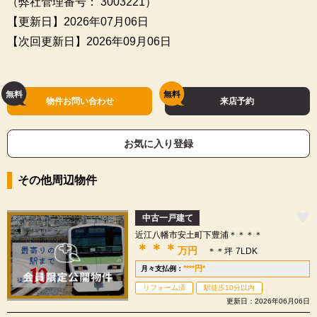
（弊社管理番号： 3003221）
【更新日】2026年07月06日
【次回更新日】2026年09月06日
物件お問い合わせ
来店予約
お気に入り登録
その他周辺物件
中古一戸建て
近江八幡市安土町下豊浦＊＊＊＊
＊＊＊
万円
＊＊坪
7LDK
****
円
*
月々支払例：
リフォーム済
駅徒歩10分以内
更新日：2026年06月06日