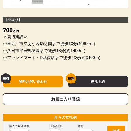
【間取り】
700
万円
≪周辺施設≫
◇東近江市立あかね幼児園まで徒歩10分(約800ｍ)
◇八日市平田郵便局まで徒歩18分(約1400ｍ)
◇フレンドマート・D武佐店まで徒歩43分(約3400ｍ)
物件お問い合わせ
来店予約
お気に入り登録
月々の
支払例
借入ご希望金額
支払期間
金利
計算