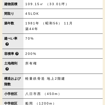
建物面積
109.15㎡ （33.01坪）
間取り
4SLDK
築年数
1981年 （昭和56） 11月
築44年
建ぺい率
70%
容積率
200%
土地権利
所有権
構造および
軽量鉄骨造 地上2階建
階数
小学校区
八日市西 （450m）
中学校区
船岡 （1200m）