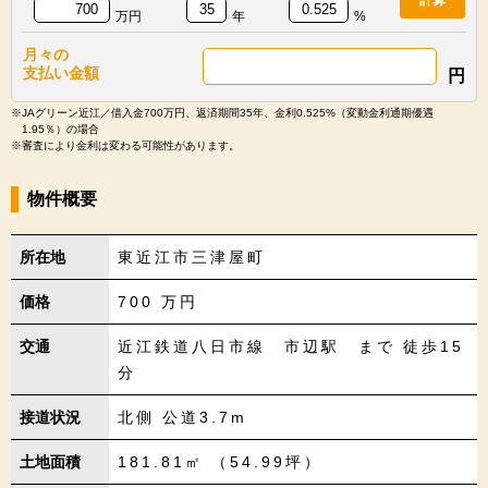
万円
年
%
月々の
支払い金額
円
※JAグリーン近江／借入金700万円、返済期間35年、金利0.525%（変動金利通期優遇
1.95％）の場合
※審査により金利は変わる可能性があります。
物件概要
所在地
東近江市三津屋町
価格
700
万円
交通
近江鉄道八日市線 市辺駅 まで 徒歩15
分
接道状況
北側 公道3.7m
土地面積
181.81㎡ （54.99坪）