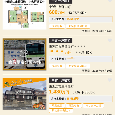
中古一戸建て
東近江市野口町
600
万円
43.07坪
9DK
15,641
円
*
月々支払例：
間取り有
駅徒歩10分以内
更新日：2026年06月14日
中古一戸建て
東近江市三津屋町＊＊＊＊
＊＊＊
万円
＊＊坪
8DK
****
円
*
月々支払例：
間取り有
駅徒歩10分以内
更新日：2026年07月10日
中古一戸建て
東近江市三津屋町
1,480
万円
57.09坪
8SLDK
38,582
円
*
月々支払例：
写真充実
間取り有
リフォーム済
駅徒歩10分以内