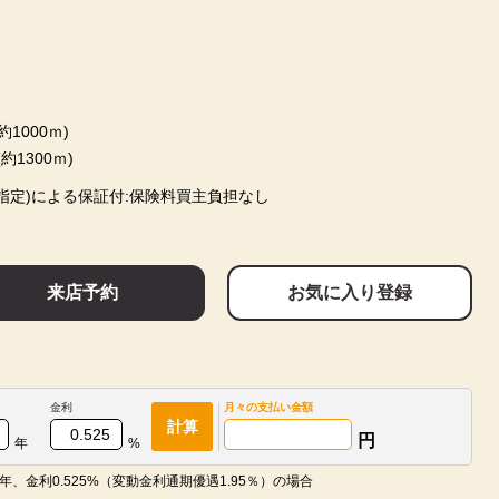
1000ｍ)
1300ｍ)
指定)による保証付:保険料買主負担なし
来店予約
お気に入り登録
金利
月々の
支払い金額
計算
円
年
%
年、金利0.525%（変動金利通期優遇1.95％）の場合