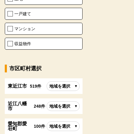
一戸建て
マンション
収益物件
市区町村選択
東近江市
519件
地域を選択
近江八幡
248件
地域を選択
市
愛知郡愛
100件
地域を選択
荘町