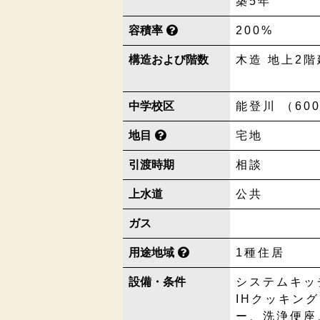
築5年
容積率
200%
構造および階数
木造 地上2階
中学校区
能登川 （60
地目
宅地
引渡時期
相談
上水道
公共
ガス
用途地域
1種住居
設備・条件
システムキッ
IHクッキン
ー、洗浄便座