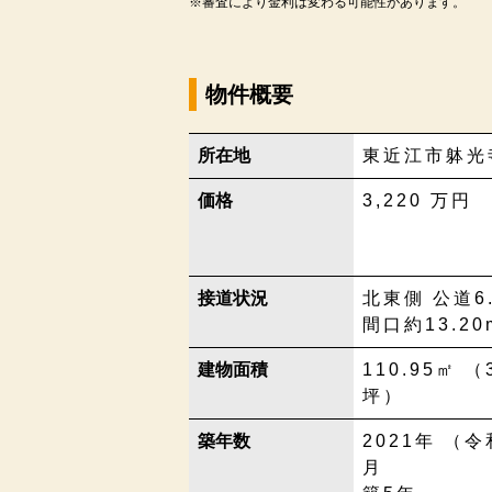
※審査により金利は変わる可能性があります。
物件概要
所在地
東近江市躰光
価格
3,220
万円
接道状況
北東側 公道6.
間口約13.20
建物面積
110.95㎡ （
坪）
築年数
2021年 （令
月