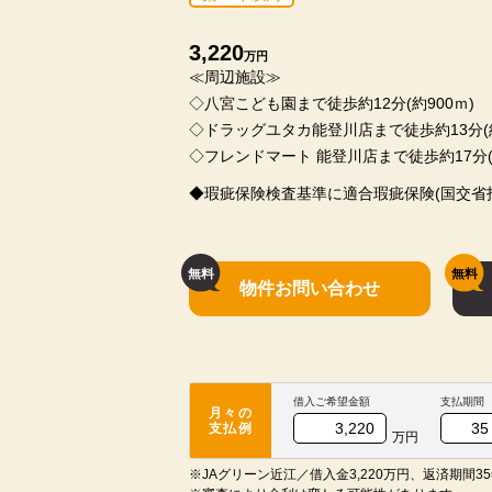
3,220
万円
≪周辺施設≫
◇八宮こども園まで徒歩約12分(約900ｍ)
◇ドラッグユタカ能登川店まで徒歩約13分(約
◇フレンドマート 能登川店まで徒歩約17分(約
◆瑕疵保険検査基準に適合瑕疵保険(国交省
物件お問い合わせ
借入ご希望金額
支払期間
月々の
支払例
万円
※JAグリーン近江／借入金3,220万円、返済期間35