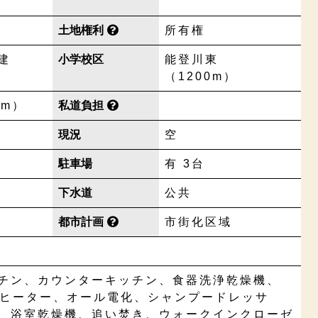
土地権利
所有権
建
小学校区
能登川東
（1200m）
0m）
私道負担
現況
空
駐車場
有 3台
下水道
公共
都市計画
市街化区域
チン、カウンターキッチン、食器洗浄乾燥機、
グヒーター、オール電化、シャンプードレッサ
、浴室乾燥機、追い焚き、ウォークインクローゼ