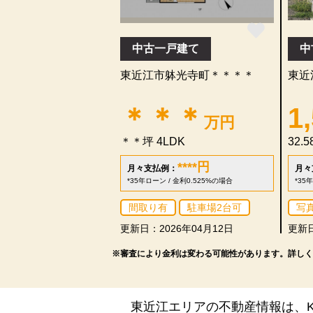
中古一戸建て
中
東近江市躰光寺町＊＊＊＊
東近
＊＊＊
1
万円
＊＊坪
4LDK
32.
****
円
月々支払例：
月々
*35年ローン / 金利0.525%の場合
*35
間取り有
駐車場2台可
写
更新日：2026年04月12日
更新日
※審査により金利は変わる可能性があります。
詳しく
東近江エリアの不動産情報は、KA