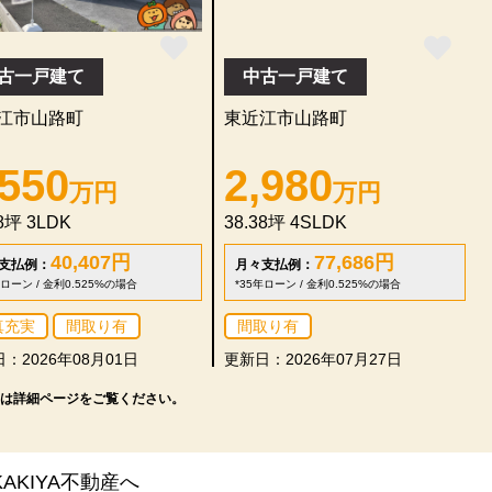
古一戸建て
中古一戸建て
江市山路町
東近江市山路町
,550
2,980
万円
万円
58坪
3LDK
38.38坪
4SLDK
40,407
円
77,686
円
支払例：
月々支払例：
年ローン / 金利0.525%の場合
*35年ローン / 金利0.525%の場合
真充実
間取り有
間取り有
：2026年08月01日
更新日：2026年07月27日
は詳細ページをご覧ください。
KIYA不動産へ