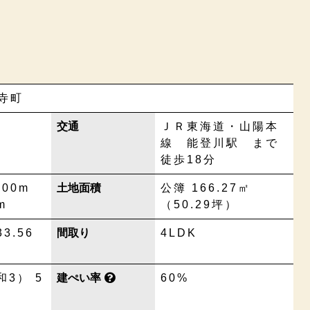
寺町
交通
ＪＲ東海道・山陽本
線 能登川駅 まで
徒歩18分
00m
土地面積
公簿 166.27㎡
m
（50.29坪）
33.56
間取り
4LDK
和3） 5
建ぺい率
60%