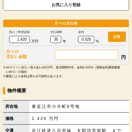
お気に入り登録
月々の
支払例
借入ご希望金額
支払期間
金利
計算
万円
年
%
月々の
支払い金額
円
※JAグリーン近江／借入金1,420万円、返済期間35年、金利0.525%（変動金利通期優遇
1.95％）の場合
※審査により金利は変わる可能性があります。
物件概要
所在地
東近江市小今町8号地
価格
1,420
万円
交通
近江鉄道八日市線 太郎坊宮前駅 まで