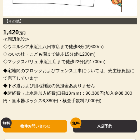
【その他】
1,420
万円
≪周辺施設≫
◇ウエルシア東近江八日市店まで徒歩8分(約600ｍ)
◇ゆいの杜・こども園まで徒歩15分(約1200ｍ)
◇マックスバリュ 東近江店まで徒歩22分(約1700ｍ)
◆宅地間のブロックおよびフェンス工事については、売主様負担に
て完了しています
◆下水道および団地施設の負担金あありません
◆諸経費→上水道加入経費(口径13ｍｍ)：96,380円(加入金88,000
円・量水器ボックス6,380円・検査手数料2,000円)
物件お問い合わせ
来店予約