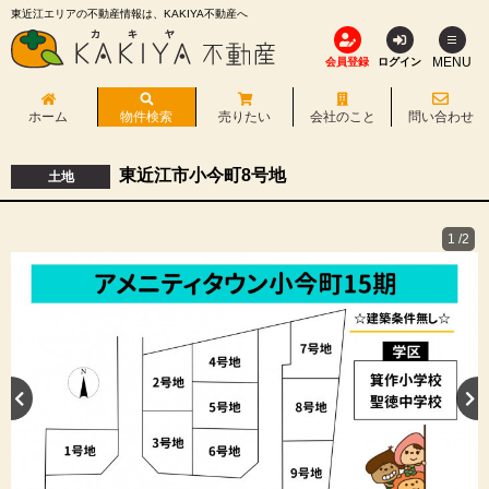
東近江エリアの不動産情報は、KAKIYA不動産へ
MENU
会員登録
ログイン
ホーム
物件検索
売りたい
会社のこと
問い合わせ
東近江市小今町8号地
土地
1
/2