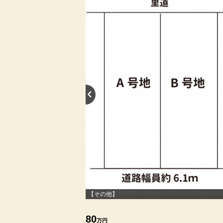
【その他】
80
万円