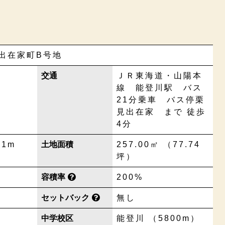
出在家町B号地
交通
ＪＲ東海道・山陽本
線 能登川駅 バス
21分乗車 バス停栗
見出在家 まで 徒歩
4分
.1m
土地面積
257.00㎡ （77.74
坪）
容積率
200%
セットバック
無し
中学校区
能登川 （5800m）