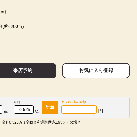
ｍ)
(約6200ｍ)
来店予約
お気に入り登録
金利
月々の
支払い金額
計算
円
年
%
金利0.525%（変動金利通期優遇1.95％）の場合