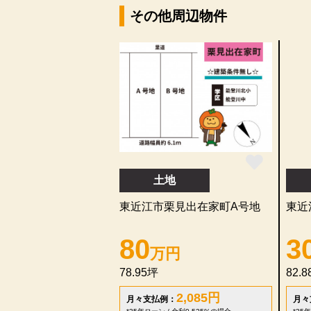
その他周辺物件
土地
東近江市栗見出在家町A号地
東近
80
3
万円
78.95坪
82.
2,085
円
月々支払例：
月々