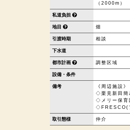
（2000m）
私道負担
地目
畑
引渡時期
相談
下水道
都市計画
調整区域
設備・条件
備考
《周辺施設》
◇栗見新田簡易
◇メリー保育園
◇FRESCO
取引態様
仲介