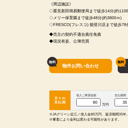
《周辺施設》
◇栗見新田簡易郵便局まで徒歩14分(約1100
◇メリー保育園まで徒歩48分(約3800ｍ)
◇FRESCO(フレスコ) 能登川店まで徒歩78分
◆売主の契約不適合責任免責
◆現況有姿、公簿売買
物件お問い合わせ
借入ご希望金額
支払期間
月々の
支払例
万円
※JAグリーン近江／借入金80万円、返済期間35年、
※審査により金利は変わる可能性があります。