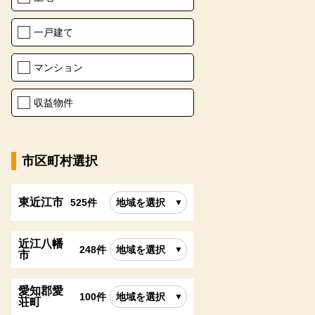
一戸建て
マンション
収益物件
市区町村選択
東近江市
525件
地域を選択
近江八幡
248件
地域を選択
市
愛知郡愛
100件
地域を選択
荘町