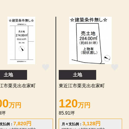
土地
土地
江市栗見出在家町
東近江市栗見出在家町
00
120
万円
万円
88坪
85.91坪
7,820
円
3,128
円
支払例：
月々支払例：