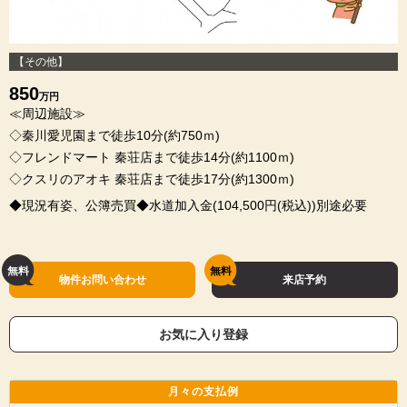
【その他】
850
万円
≪周辺施設≫
◇秦川愛児園まで徒歩10分(約750ｍ)
◇フレンドマート 秦荘店まで徒歩14分(約1100ｍ)
◇クスリのアオキ 秦荘店まで徒歩17分(約1300ｍ)
◆現況有姿、公簿売買◆水道加入金(104,500円(税込))別途必要
物件お問い合わせ
来店予約
お気に入り登録
月々の
支払例