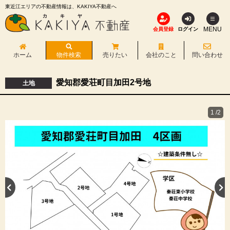
東近江エリアの不動産情報は、KAKIYA不動産へ
MENU
会員登録
ログイン
ホーム
物件検索
売りたい
会社のこと
問い合わせ
愛知郡愛荘町目加田2号地
土地
1
/2