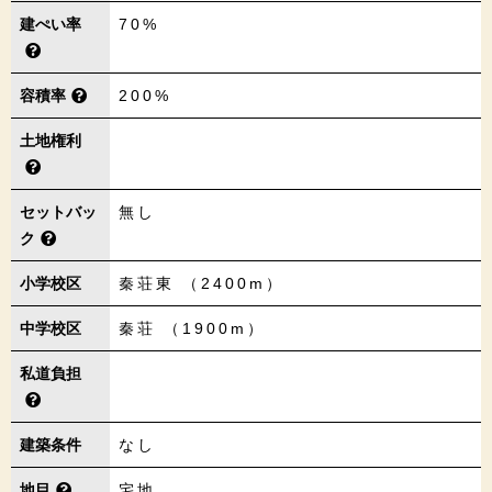
建ぺい率
70%
容積率
200%
土地権利
セットバッ
無し
ク
小学校区
秦荘東 （2400m）
中学校区
秦荘 （1900m）
私道負担
建築条件
なし
地目
宅地