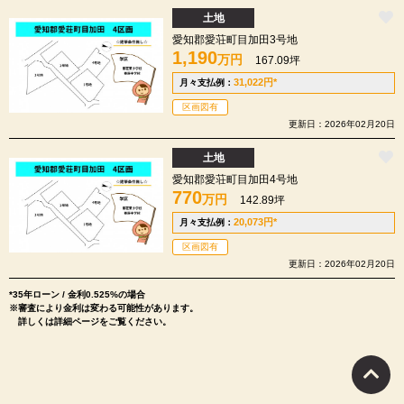
土地
愛知郡愛荘町目加田3号地
1,190
万円
167.09坪
31,022
円
*
月々支払例：
区画図有
更新日：2026年02月20日
土地
愛知郡愛荘町目加田4号地
770
万円
142.89坪
20,073
円
*
月々支払例：
区画図有
更新日：2026年02月20日
*35年ローン / 金利0.525%の場合
※審査により金利は変わる可能性があります。
詳しくは詳細ページをご覧ください。