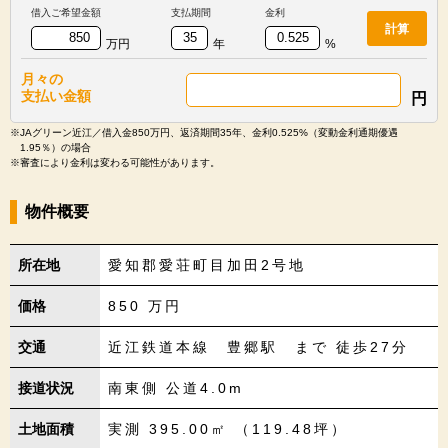
借入ご希望金額
支払期間
金利
計算
万円
年
%
月々の
支払い金額
円
※JAグリーン近江／借入金850万円、返済期間35年、金利0.525%（変動金利通期優遇
1.95％）の場合
※審査により金利は変わる可能性があります。
物件概要
所在地
愛知郡愛荘町目加田2号地
価格
850
万円
交通
近江鉄道本線 豊郷駅 まで 徒歩27分
接道状況
南東側 公道4.0m
土地面積
実測 395.00㎡ （119.48坪）