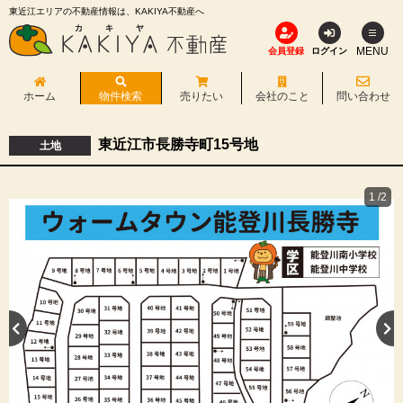
東近江エリアの不動産情報は、KAKIYA不動産へ
MENU
会員登録
ログイン
ホーム
物件検索
売りたい
会社のこと
問い合わせ
東近江市長勝寺町15号地
土地
1
/2