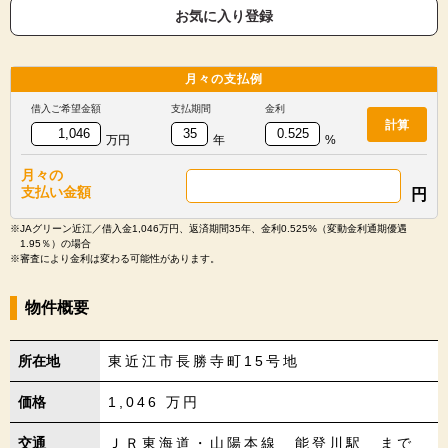
お気に入り登録
月々の
支払例
借入ご希望金額
支払期間
金利
計算
万円
年
%
月々の
支払い金額
円
※JAグリーン近江／借入金1,046万円、返済期間35年、金利0.525%（変動金利通期優遇
1.95％）の場合
※審査により金利は変わる可能性があります。
物件概要
所在地
東近江市長勝寺町15号地
価格
1,046
万円
交通
ＪＲ東海道・山陽本線 能登川駅 まで