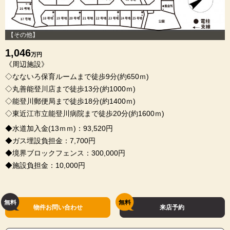
【その他】
1,046
万円
《周辺施設》
◇なないろ保育ルームまで徒歩9分(約650ｍ)
◇丸善能登川店まで徒歩13分(約1000ｍ)
◇能登川郵便局まで徒歩18分(約1400ｍ)
◇東近江市立能登川病院まで徒歩20分(約1600ｍ)
◆水道加入金(13ｍｍ)：93,520円
◆ガス埋設負担金：7,700円
◆境界ブロックフェンス：300,000円
◆施設負担金：10,000円
物件お問い合わせ
来店予約