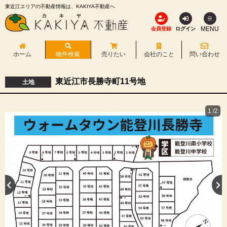
東近江エリアの不動産情報は、KAKIYA不動産へ
MENU
会員登録
ログイン
ホーム
物件検索
売りたい
会社のこと
問い合わせ
東近江市長勝寺町11号地
土地
1
/2