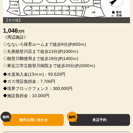
【その他】
1,046
万円
《周辺施設》
◇なないろ保育ルームまで徒歩9分(約650ｍ)
◇丸善能登川店まで徒歩13分(約1000ｍ)
◇能登川郵便局まで徒歩18分(約1400ｍ)
◇東近江市立能登川病院まで徒歩20分(約1600ｍ)
◆水道加入金(13ｍｍ)：93,520円
◆ガス埋設負担金：7,700円
◆境界ブロックフェンス：300,000円
◆施設負担金：10,000円
物件お問い合わせ
来店予約