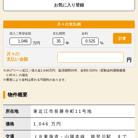
お気に入り登録
月々の
支払例
借入ご希望金額
支払期間
金利
計算
万円
年
%
月々の
支払い金額
円
※JAグリーン近江／借入金1,046万円、返済期間35年、金利0.525%（変動金利通期優遇
1.95％）の場合
※審査により金利は変わる可能性があります。
物件概要
所在地
東近江市長勝寺町11号地
価格
1,046
万円
交通
ＪＲ東海道・山陽本線 能登川駅 まで