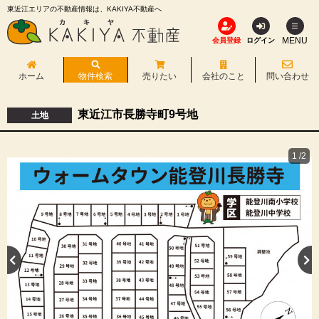
東近江エリアの不動産情報は、KAKIYA不動産へ
MENU
会員登録
ログイン
ホーム
物件検索
売りたい
会社のこと
問い合わせ
東近江市長勝寺町9号地
土地
1
/2