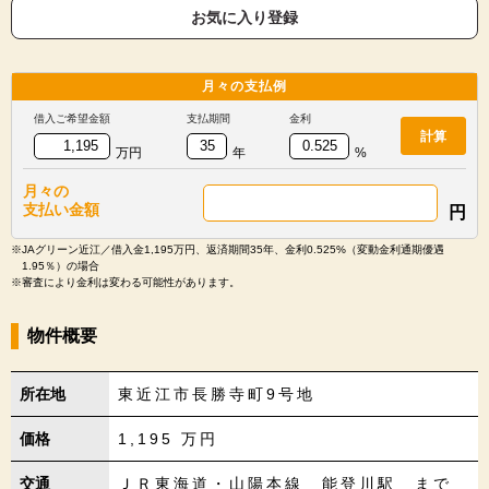
お気に入り登録
月々の
支払例
借入ご希望金額
支払期間
金利
計算
万円
年
%
月々の
支払い金額
円
※JAグリーン近江／借入金1,195万円、返済期間35年、金利0.525%（変動金利通期優遇
1.95％）の場合
※審査により金利は変わる可能性があります。
物件概要
所在地
東近江市長勝寺町9号地
価格
1,195
万円
交通
ＪＲ東海道・山陽本線 能登川駅 まで