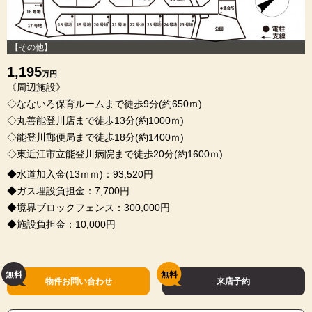
【その他】
1,195
万円
《周辺施設》
◇なないろ保育ルームまで徒歩9分(約650ｍ)
◇丸善能登川店まで徒歩13分(約1000ｍ)
◇能登川郵便局まで徒歩18分(約1400ｍ)
◇東近江市立能登川病院まで徒歩20分(約1600ｍ)
◆水道加入金(13ｍｍ)：93,520円
◆ガス埋設負担金：7,700円
◆境界ブロックフェンス：300,000円
◆施設負担金：10,000円
物件お問い合わせ
来店予約