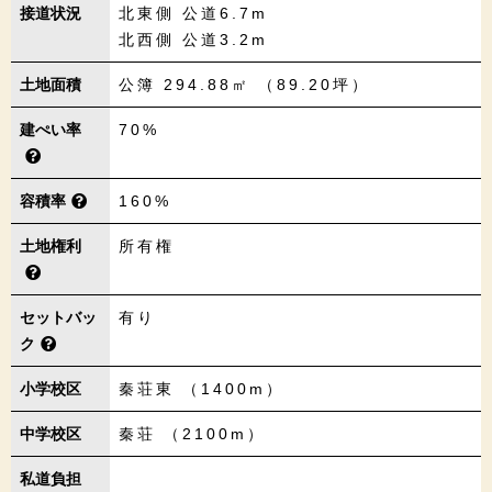
接道状況
北東側 公道6.7m
北西側 公道3.2m
土地面積
公簿 294.88㎡ （89.20坪）
建ぺい率
70%
容積率
160%
土地権利
所有権
セットバッ
有り
ク
小学校区
秦荘東 （1400m）
中学校区
秦荘 （2100m）
私道負担