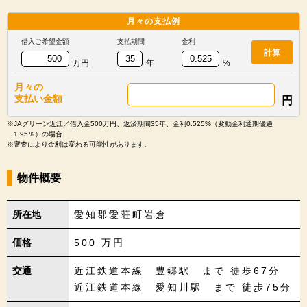
月々の
支払例
借入ご希望金額
支払期間
金利
計算
万円
年
%
月々の
支払い金額
円
※JAグリーン近江／借入金500万円、返済期間35年、金利0.525%（変動金利通期優遇
1.95％）の場合
※審査により金利は変わる可能性があります。
物件概要
所在地
愛知郡愛荘町岩倉
価格
500
万円
交通
近江鉄道本線 豊郷駅 まで 徒歩67分
近江鉄道本線 愛知川駅 まで 徒歩75分