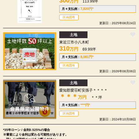
300
万円
113.99坪
7,820
円
*
月々支払例：
区画図有
更新日：2025年08月24日
土地
東近江市小八木町
310
万円
69.99坪
8,081
円
*
月々支払例：
区画図有
更新日：2026年08月06日
土地
愛知郡愛荘町安孫子＊＊＊＊
＊＊＊
万円
＊＊坪
****
円
*
月々支払例：
区画図有
更新日：2024年10月08日
*35年ローン / 金利0.525%の場合
※審査により金利は変わる可能性があります。