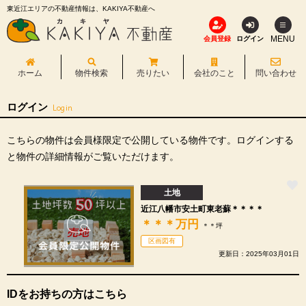
東近江エリアの不動産情報は、KAKIYA不動産へ
MENU
会員登録
ログイン
ホーム
物件検索
売りたい
会社のこと
問い合わせ
ログイン
Login
こちらの物件は会員様限定で公開している物件です。ログインする
と物件の詳細情報がご覧いただけます。
土地
近江八幡市安土町東老蘇＊＊＊＊
＊＊＊
万円
＊＊坪
区画図有
更新日：2025年03月01日
IDをお持ちの方はこちら