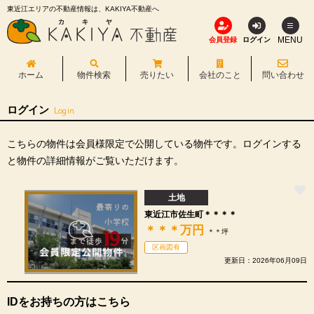
東近江エリアの不動産情報は、KAKIYA不動産へ
MENU
会員登録
ログイン
ホーム
物件検索
売りたい
会社のこと
問い合わせ
ログイン
Login
こちらの物件は会員様限定で公開している物件です。ログインする
と物件の詳細情報がご覧いただけます。
土地
東近江市佐生町＊＊＊＊
＊＊＊
万円
＊＊坪
区画図有
更新日：2026年06月09日
IDをお持ちの方はこちら