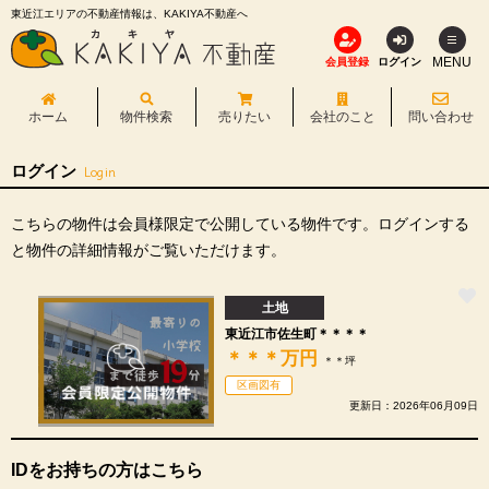
東近江エリアの不動産情報は、KAKIYA不動産へ
MENU
会員登録
ログイン
ホーム
物件検索
売りたい
会社のこと
問い合わせ
ログイン
Login
こちらの物件は会員様限定で公開している物件です。ログインする
と物件の詳細情報がご覧いただけます。
土地
東近江市佐生町＊＊＊＊
＊＊＊
万円
＊＊坪
区画図有
更新日：2026年06月09日
IDをお持ちの方はこちら