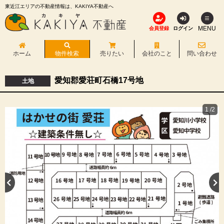
東近江エリアの不動産情報は、KAKIYA不動産へ
MENU
会員登録
ログイン
ホーム
物件検索
売りたい
会社のこと
問い合わせ
愛知郡愛荘町石橋17号地
土地
1
/2