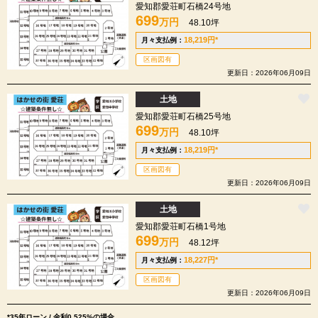
愛知郡愛荘町石橋24号地
699
万円
48.10坪
18,219
円
*
月々支払例：
区画図有
更新日：2026年06月09日
土地
愛知郡愛荘町石橋25号地
699
万円
48.10坪
18,219
円
*
月々支払例：
区画図有
更新日：2026年06月09日
土地
愛知郡愛荘町石橋1号地
699
万円
48.12坪
18,227
円
*
月々支払例：
区画図有
更新日：2026年06月09日
*35年ローン / 金利0.525%の場合