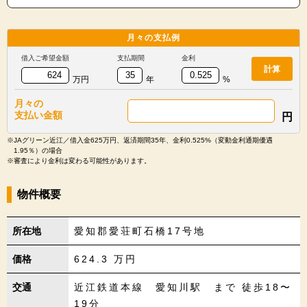
月々の
支払例
借入ご希望金額
支払期間
金利
計算
万円
年
%
月々の
支払い金額
円
※JAグリーン近江／借入金625万円、返済期間35年、金利0.525%（変動金利通期優遇
1.95％）の場合
※審査により金利は変わる可能性があります。
物件概要
所在地
愛知郡愛荘町石橋17号地
価格
624.3
万円
交通
近江鉄道本線 愛知川駅 まで 徒歩18〜
19分