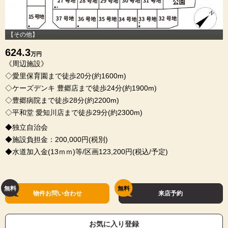
【その他】
624.3
万円
《周辺施設》
◇愛里保育園まで徒歩20分(約1600m)
◇ケーズデンキ 豊郷店まで徒歩24分(約1900m)
◇豊郷病院まで徒歩28分(約2200m)
◇平和堂 愛知川店まで徒歩29分(約2300m)
◆独立自治会
◆施設負担金：200,000円(税別)
◆水道加入金(13ｍｍ)等/区画123,200円(税込/予定)
物件お問い合わせ
来店予約
お気に入り登録