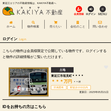
東近江エリアの不動産情報は、KAKIYA不動産へ
MENU
会員登録
ログイン
ホーム
物件検索
売りたい
会社のこと
問い合わせ
ログイン
Login
こちらの物件は会員様限定で公開している物件です。ログインする
と物件の詳細情報がご覧いただけます。
土地
東近江市垣見町＊＊＊＊
＊＊＊
万円
＊＊坪
区画図有
駅徒歩10分以内
更新日：2025年05月21日
IDをお持ちの方はこちら