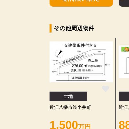
その他周辺物件
土地
近江八幡市浅小井町
近江
1,500
8
万円