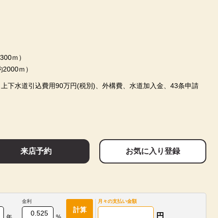
300ｍ）
2000ｍ）
、上下水道引込費用90万円(税別)、外構費、水道加入金、43条申請
来店予約
お気に入り登録
金利
月々の
支払い金額
計算
円
年
%