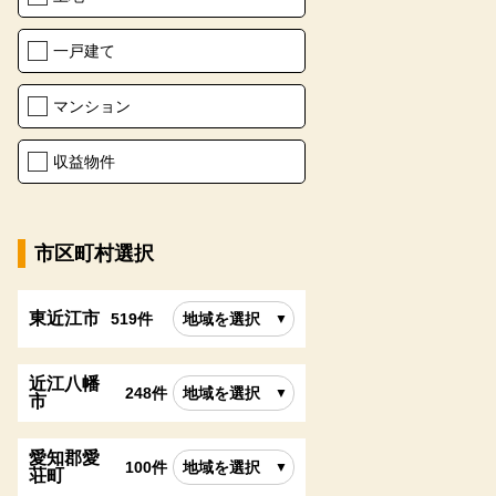
一戸建て
マンション
収益物件
市区町村選択
東近江市
519件
地域を選択
近江八幡
248件
地域を選択
市
愛知郡愛
100件
地域を選択
荘町