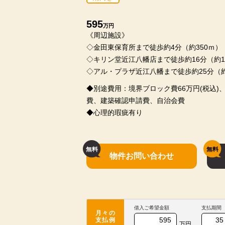
595
万円
《周辺施設》
◇金田東保育所まで徒歩約4分（約350ｍ）
◇キリン堂近江八幡店まで徒歩約16分（約1
◇アル・プラザ近江八幡まで徒歩約25分（約
◆別途費用：境界ブロック費66万円(税込)
費、建築確認申請費、自治会費
◆心理的瑕疵有り
物件お問い合わせ
借入ご希望金額
支払期間
月々の
支払例
万円