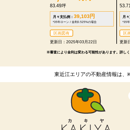
83.49坪
53.
39,103
円
月々支払例：
月々
*35年ローン / 金利0.525%の場合
*35
区画図有
区
更新日：2025年03月22日
更新日
※審査により金利は変わる可能性があります。
詳しく
東近江エリアの不動産情報は、KA