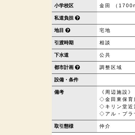
小学校区
金田 （1700
私道負担
地目
宅地
引渡時期
相談
下水道
公共
都市計画
調整区域
設備・条件
備考
《周辺施設》
◇金田東保育
◇キリン堂近
◇アル・プラ
取引態様
仲介