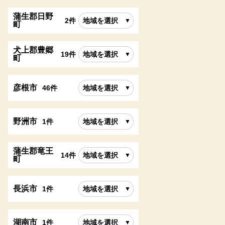
蒲生郡日野
2件
地域を選択
町
犬上郡豊郷
19件
地域を選択
町
彦根市
46件
地域を選択
野洲市
1件
地域を選択
蒲生郡竜王
14件
地域を選択
町
長浜市
1件
地域を選択
湖南市
1件
地域を選択