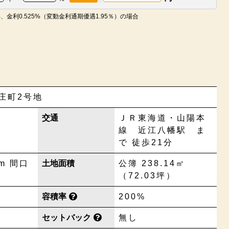
、金利0.525%（変動金利通期優遇1.95％）の場合
庄町2号地
交通
ＪＲ東海道・山陽本
線 近江八幡駅 ま
で 徒歩21分
m 間口
土地面積
公簿 238.14㎡
（72.03坪）
容積率
200%
セットバック
無し