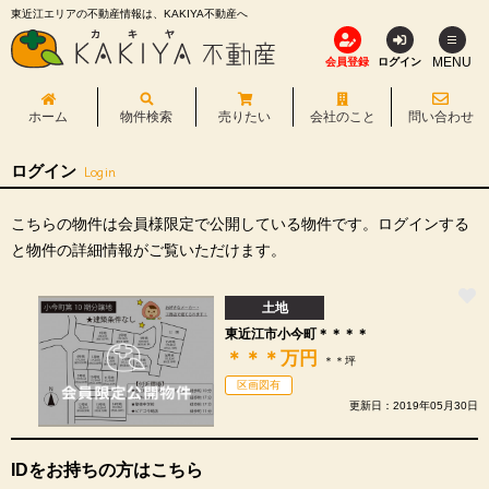
東近江エリアの不動産情報は、KAKIYA不動産へ
MENU
会員登録
ログイン
ホーム
物件検索
売りたい
会社のこと
問い合わせ
ログイン
Login
こちらの物件は会員様限定で公開している物件です。ログインする
と物件の詳細情報がご覧いただけます。
土地
東近江市小今町＊＊＊＊
＊＊＊
万円
＊＊坪
区画図有
更新日：2019年05月30日
IDをお持ちの方はこちら