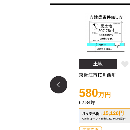
土地
東近江市桜川西町
580
万円
62.84坪
15,120
円
月々支払例：
*35年ローン / 金利0.525%の場合