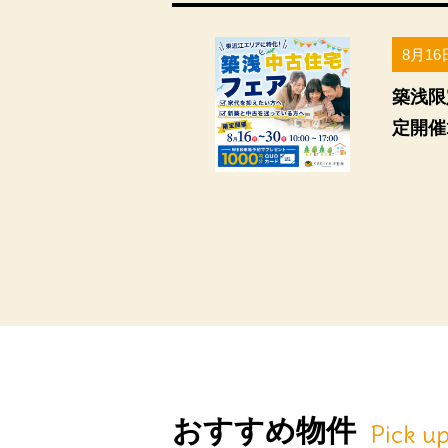
8月16
築浅限
定開催
おすすめ物件
Pick u