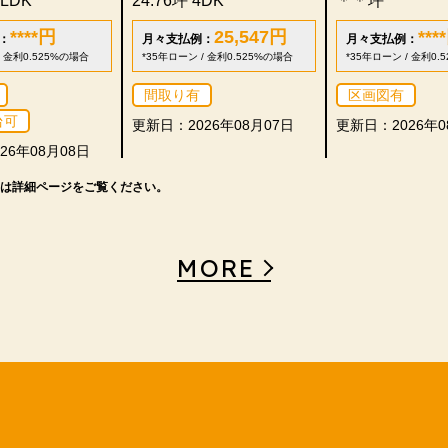
SLDK
24.76坪
4DK
＊＊坪
****
円
25,547
円
****
：
月々支払例：
月々支払例：
/ 金利0.525%の場合
*35年ローン / 金利0.525%の場合
*35年ローン / 金利0.
間取り有
区画図有
台可
更新日：2026年08月07日
更新日：2026年0
26年08月08日
は詳細ページをご覧ください。
MORE