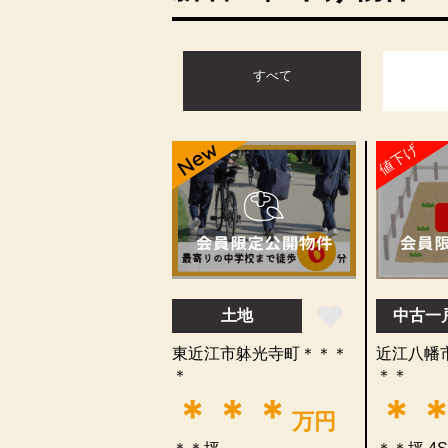
すべて
New
値下げ
土地
中古一
東近江市躰光寺町＊＊＊
近江八幡
＊
＊＊
＊＊＊
＊
万円