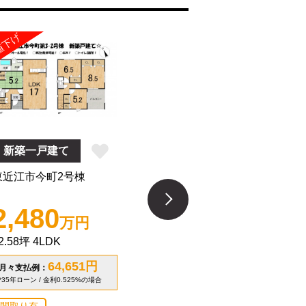
値下げ
値下げ
新築一戸建て
新築一戸建て
東近江市今町2号棟
東近江市今町4号棟
2,480
2,580
万円
万円
2.58坪
4LDK
32.34坪
4LDK
64,651
円
67,258
円
月々支払例：
月々支払例：
*35年ローン / 金利0.525%の場合
*35年ローン / 金利0.525%の場合