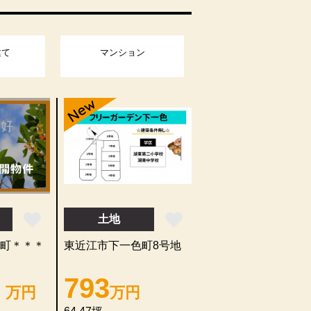
建て
マンション
New
土地
町＊＊＊
東近江市下一色町8号地
＊
793
万円
万円