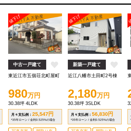
値下げ
値下げ
中古一戸建て
新築一戸建て
東近江市五個荘北町屋町
近江八幡市土田町2号棟
980
2,180
万円
万円
30.38坪
4LDK
30.38坪
3SLDK
3
25,547
円
56,830
円
月々支払例：
月々支払例：
*35年ローン / 金利0.525%の場合
*35年ローン / 金利0.525%の場合