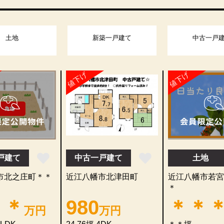
土地
新築一戸建て
中古一戸
値下げ
値下げ
戸建て
中古一戸建て
土地
市北之庄町＊＊
近江八幡市北津田町
近江八幡市若宮
＊
＊＊
980
＊＊
万円
万円